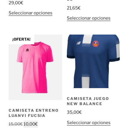
29,00
€
21,65
€
Este
Seleccionar opciones
Este
Seleccionar opciones
producto
producto
tiene
tiene
múltiples
múltiple
¡OFERTA!
variantes.
variantes
Las
Las
opciones
opciones
se
se
pueden
pueden
elegir
elegir
en
en
la
la
página
CAMISETA JUEGO
página
de
NEW BALANCE
de
producto
CAMISETA ENTRENO
35,00
€
producto
LUANVI FUCSIA
Este
Seleccionar opciones
El
El
15,00
€
10,00
€