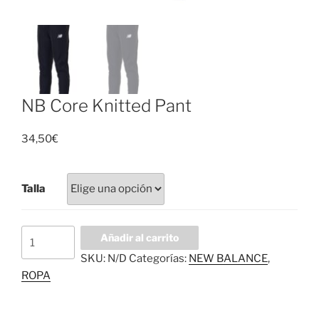
NB Core Knitted Pant
34,50
€
Talla
NB
Añadir al carrito
Core
SKU:
N/D
Categorías:
NEW BALANCE
,
Knitted
ROPA
Pant
cantidad