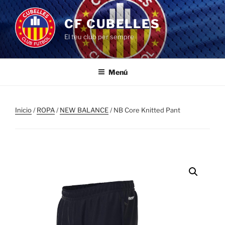
Saltar
al
CF CUBELLES
contenido
El teu club per sempre
Menú
Inicio
/
ROPA
/
NEW BALANCE
/ NB Core Knitted Pant