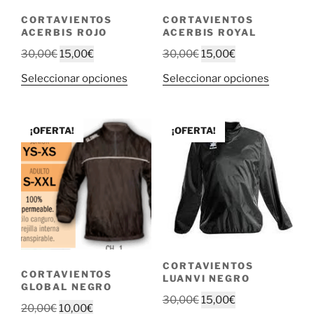
la
página
CORTAVIENTOS
CORTAVIENTOS
página
de
ACERBIS ROJO
ACERBIS ROYAL
de
producto
El
El
El
El
30,00
€
15,00
€
30,00
€
15,00
€
producto
precio
precio
precio
precio
Este
Este
Seleccionar opciones
Seleccionar opciones
original
actual
original
actual
producto
producto
era:
es:
era:
es:
tiene
tiene
30,00€.
15,00€.
30,00€.
15,00€.
múltiples
múltiple
¡OFERTA!
¡OFERTA!
variantes.
variantes
Las
Las
opciones
opciones
se
se
pueden
pueden
elegir
elegir
en
en
la
la
CORTAVIENTOS
CORTAVIENTOS
LUANVI NEGRO
página
página
GLOBAL NEGRO
de
de
El
El
30,00
€
15,00
€
El
El
20,00
€
10,00
€
producto
producto