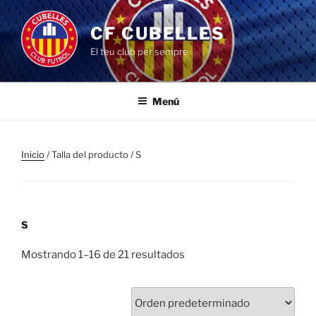
Saltar
al
CF CUBELLES
contenido
El teu club per sempre
Menú
Inicio
/ Talla del producto / S
S
Mostrando 1–16 de 21 resultados