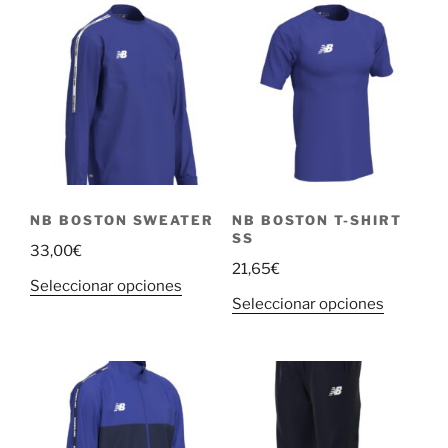
múltiples
variantes
variantes.
Las
Las
opciones
opciones
se
se
pueden
pueden
elegir
elegir
en
en
la
la
página
NB BOSTON SWEATER
NB BOSTON T-SHIRT
página
de
SS
33,00
€
de
producto
21,65
€
producto
Este
Seleccionar opciones
Este
Seleccionar opciones
producto
producto
tiene
tiene
múltiples
múltiple
variantes.
variantes
Las
Las
opciones
opciones