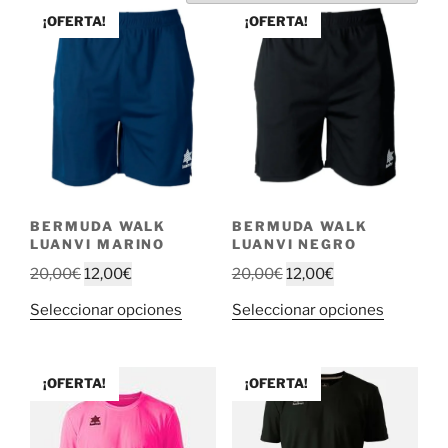
¡OFERTA!
¡OFERTA!
BERMUDA WALK
BERMUDA WALK
LUANVI MARINO
LUANVI NEGRO
El
El
El
El
20,00
€
12,00
€
20,00
€
12,00
€
precio
precio
precio
precio
Este
Este
Seleccionar opciones
Seleccionar opciones
original
actual
original
actual
producto
producto
era:
es:
era:
es:
tiene
tiene
20,00€.
12,00€.
20,00€.
12,00€.
múltiples
múltiple
¡OFERTA!
¡OFERTA!
variantes.
variantes
Las
Las