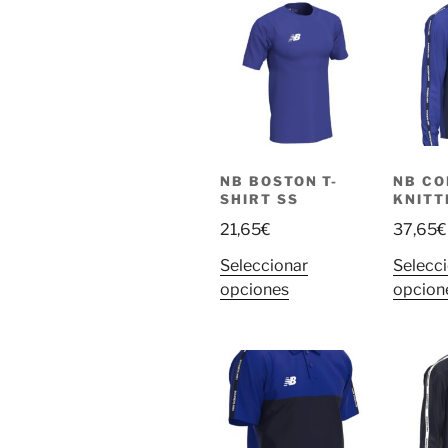
múltiples
variantes.
Las
opciones
se
pueden
elegir
en
NB BOSTON T-
NB CO
SHIRT SS
KNITT
la
página
21,65
€
37,65
€
de
Seleccionar
Selecc
producto
Este
opciones
opcion
producto
tiene
múltiples
variantes.
Las
opciones