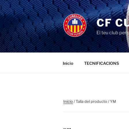
Saltar
al
contenido
CF C
El teu club per
Inicio
TECNIFICACIONS
Inicio
/ Talla del producto / YM