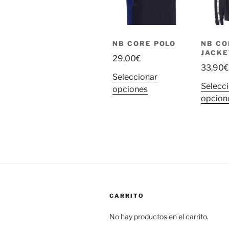
se
pueden
elegir
en
NB CORE POLO
NB CO
JACKE
la
29,00
€
página
33,90
€
Seleccionar
de
Selecc
Este
opciones
producto
opcion
producto
tiene
múltiples
variantes.
Las
opciones
se
pueden
CARRITO
elegir
en
No hay productos en el carrito.
la