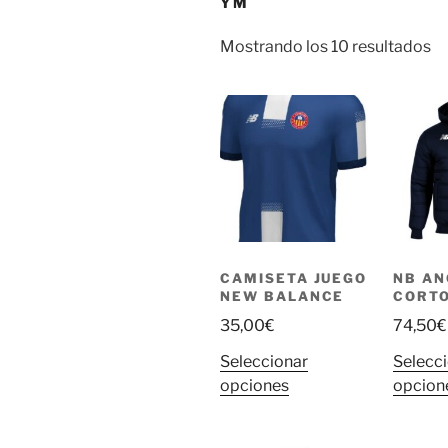
YM
Mostrando los 10 resultados
CAMISETA JUEGO
NB A
NEW BALANCE
CORTO
35,00
€
74,50
€
Seleccionar
Selecc
Este
opciones
opcion
producto
tiene