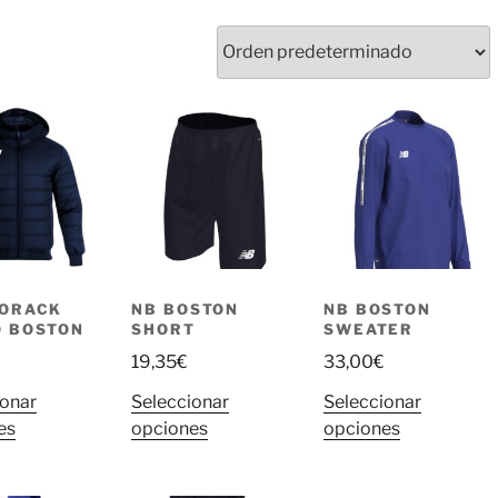
NORACK
NB BOSTON
NB BOSTON
 BOSTON
SHORT
SWEATER
19,35
€
33,00
€
ionar
Seleccionar
Seleccionar
Este
Este
Este
es
opciones
opciones
producto
producto
producto
tiene
tiene
tiene