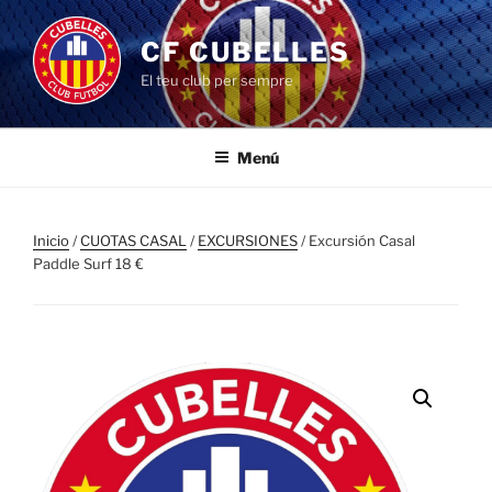
Saltar
al
CF CUBELLES
contenido
El teu club per sempre
Menú
Inicio
/
CUOTAS CASAL
/
EXCURSIONES
/ Excursión Casal
Paddle Surf 18 €