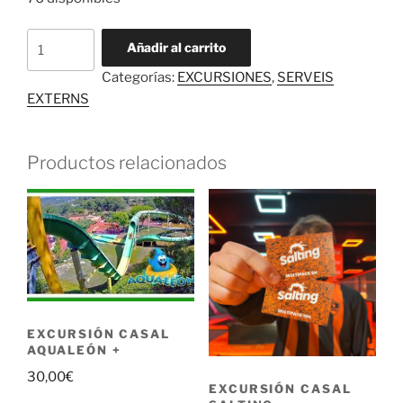
Excursión
Añadir al carrito
Casal
Categorías:
EXCURSIONES
,
SERVEIS
Paddle
EXTERNS
Surf
18
€
Productos relacionados
cantidad
EXCURSIÓN CASAL
AQUALEÓN +
30,00
€
EXCURSIÓN CASAL