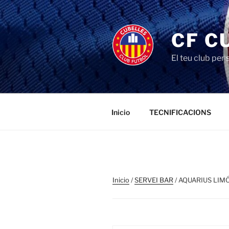
Saltar
al
contenido
CF C
El teu club per
Inicio
TECNIFICACIONS
Inicio
/
SERVEI BAR
/ AQUARIUS LIM