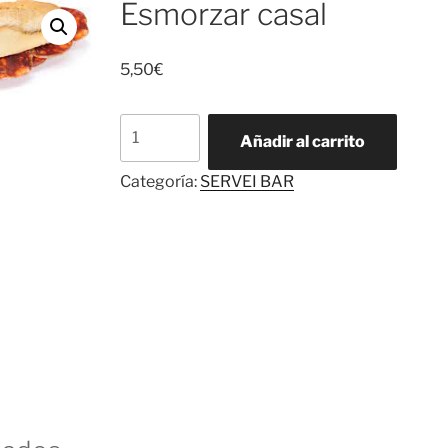
Esmorzar casal
5,50
€
Esmorzar
Añadir al carrito
casal
cantidad
Categoría:
SERVEI BAR