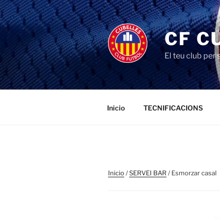
Saltar
al
contenido
CF C
El teu club per
Inicio
TECNIFICACIONS
Inicio
/
SERVEI BAR
/ Esmorzar casal