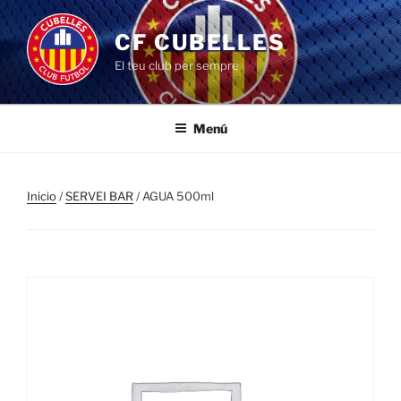
Saltar
al
CF CUBELLES
contenido
El teu club per sempre
Menú
Inicio
/
SERVEI BAR
/ AGUA 500ml