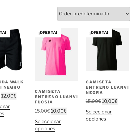
TA!
¡OFERTA!
¡OFERTA!
UDA WALK
CAMISETA
I NEGRO
ENTRENO LUANVI
CAMISETA
NEGRA
El
El
€
12,00
€
ENTRENO LUANVI
El
El
15,00
€
10,00
€
FUCSIA
precio
precio
ionar
precio
precio
original
actual
El
El
15,00
€
10,00
€
Seleccionar
Este
es
original
actual
era:
es:
precio
precio
Este
opciones
producto
Seleccionar
era:
es:
20,00€.
12,00€.
original
actual
producto
tiene
Este
opciones
15,00€.
10,00€
era:
es: