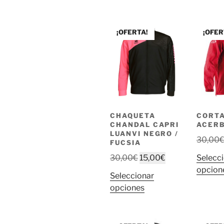
múltiples
variantes.
Las
¡OFERTA!
¡OFER
opciones
se
pueden
elegir
en
la
página
CHAQUETA
CORTA
de
CHANDAL CAPRI
ACERB
LUANVI NEGRO /
producto
30,00
FUCSIA
El
El
30,00
€
15,00
€
Selecc
precio
precio
opcion
Seleccionar
original
actual
Este
opciones
era:
es:
producto
30,00€.
15,00€.
tiene
múltiples