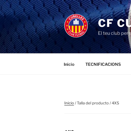
Saltar
al
contenido
CF C
El teu club per
Inicio
TECNIFICACIONS
Inicio
/ Talla del producto / 4XS