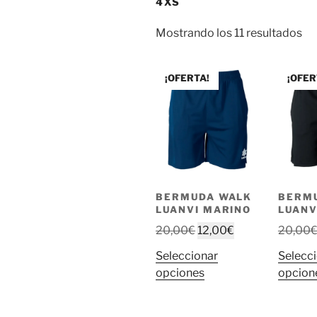
4XS
Mostrando los 11 resultados
¡OFERTA!
¡OFER
BERMUDA WALK
BERM
LUANVI MARINO
LUANV
El
El
20,00
€
12,00
€
20,00
precio
precio
Seleccionar
Selecc
original
actual
Este
opciones
opcion
era:
es:
producto
20,00€.
12,00€.
tiene