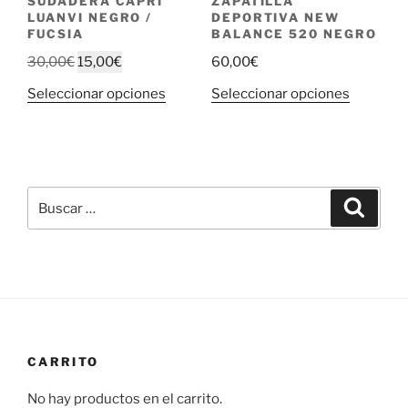
SUDADERA CAPRI
ZAPATILLA
página
página
LUANVI NEGRO /
DEPORTIVA NEW
de
de
FUCSIA
BALANCE 520 NEGRO
producto
producto
El
El
30,00
€
15,00
€
60,00
€
precio
precio
Este
Este
Seleccionar opciones
Seleccionar opciones
original
actual
producto
producto
era:
es:
tiene
tiene
30,00€.
15,00€.
múltiples
múltiple
variantes.
variantes
Buscar
Las
Las
Buscar
por:
opciones
opciones
se
se
pueden
pueden
elegir
elegir
en
en
la
la
página
página
CARRITO
de
de
No hay productos en el carrito.
producto
producto