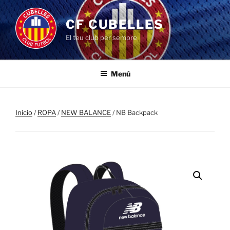
Saltar
al
CF CUBELLES
contenido
El teu club per sempre
Menú
Inicio
/
ROPA
/
NEW BALANCE
/ NB Backpack