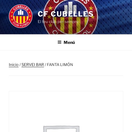
Saltar
al
CF CUBELLES
contenido
El teu club per sempre
Menú
Inicio
/
SERVEI BAR
/ FANTA LIMÓN