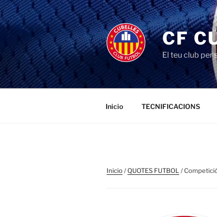
Saltar
al
contenido
CF C
El teu club per
Inicio
TECNIFICACIONS
Inicio
/
QUOTES FUTBOL
/ Competici