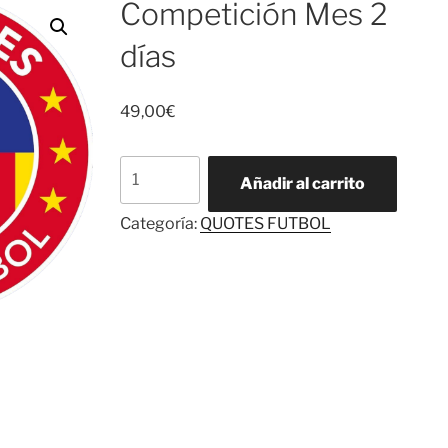
Competición Mes 2
días
49,00
€
Competición
Añadir al carrito
Mes
2
Categoría:
QUOTES FUTBOL
días
cantidad