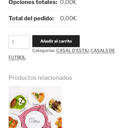
Opciones totales:
0,00
€
Total del pedido:
0,00
€
Casal
Añadir al carrito
d'estiu
Categorías:
CASAL D'ESTIU
,
CASALS DE
2026
FUTBOL
cantidad
Productos relacionados