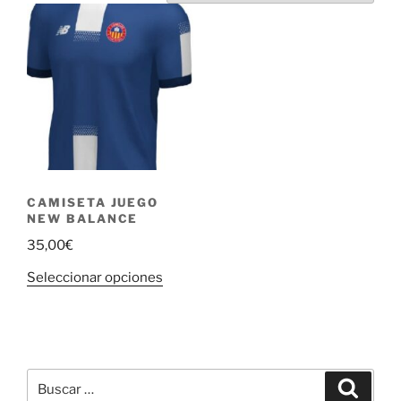
CAMISETA JUEGO
NEW BALANCE
35,00
€
Este
Seleccionar opciones
producto
tiene
múltiples
variantes.
Buscar
Las
Buscar
por: