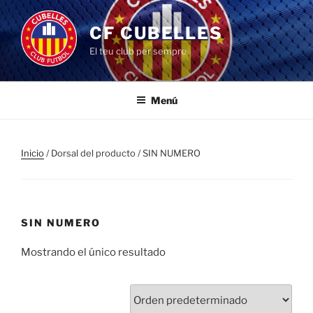
Saltar
al
CF CUBELLES
contenido
El teu club per sempre
Menú
Inicio
/ Dorsal del producto / SIN NUMERO
SIN NUMERO
Mostrando el único resultado