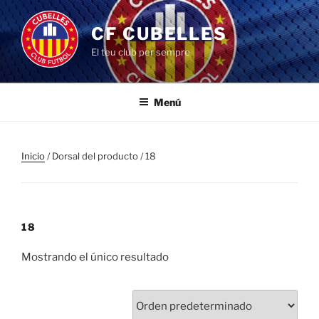
Saltar
al
CF CUBELLES
contenido
El teu club per sempre
Menú
Inicio
/ Dorsal del producto / 18
18
Mostrando el único resultado