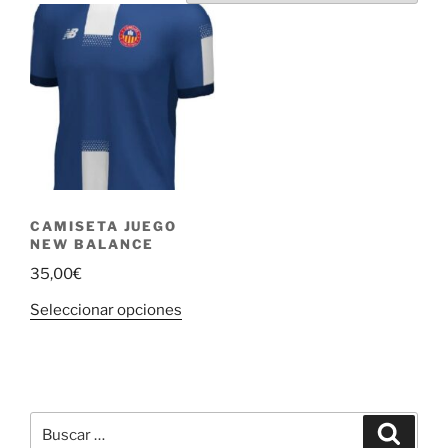
CAMISETA JUEGO
NEW BALANCE
35,00
€
Este
Seleccionar opciones
producto
tiene
múltiples
variantes.
Buscar
Las
Buscar
por: