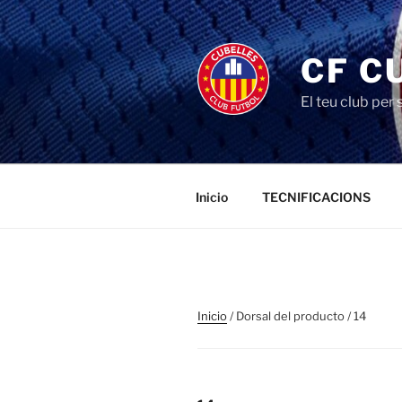
Saltar
al
contenido
CF C
El teu club per
Inicio
TECNIFICACIONS
Inicio
/ Dorsal del producto / 14