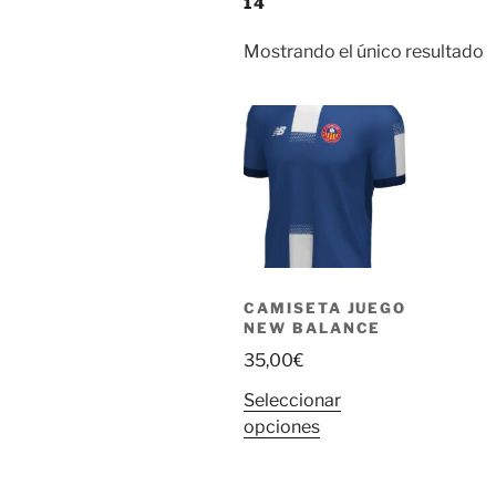
14
Mostrando el único resultado
CAMISETA JUEGO
NEW BALANCE
35,00
€
Seleccionar
Este
opciones
producto
tiene