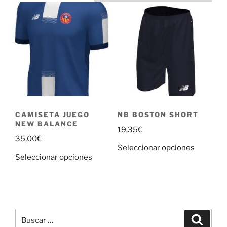
CAMISETA JUEGO
NB BOSTON SHORT
NEW BALANCE
19,35
€
35,00
€
Este
Seleccionar opciones
Este
Seleccionar opciones
producto
producto
tiene
tiene
múltiple
múltiples
variantes
variantes.
Las
Buscar
Las
Buscar
opciones
por: