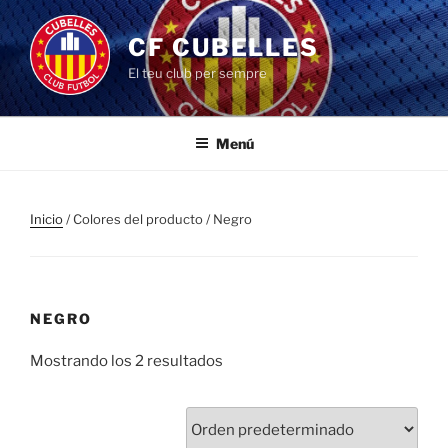
Saltar
al
CF CUBELLES
contenido
El teu club per sempre
Menú
Inicio
/ Colores del producto / Negro
NEGRO
Mostrando los 2 resultados