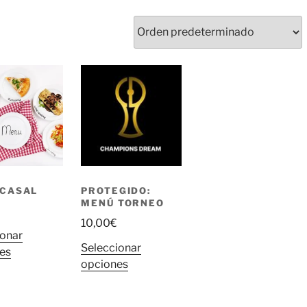
 CASAL
PROTEGIDO:
MENÚ TORNEO
10,00
€
ionar
Seleccionar
Este
es
Este
opciones
producto
producto
tiene
tiene
múltiples