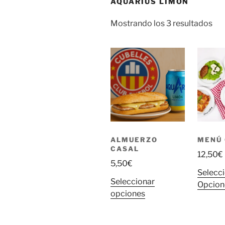
AQUARIUS LIMÓN
Mostrando los 3 resultados
ALMUERZO
MENÚ
CASAL
12,50
€
5,50
€
Selecc
Seleccionar
Opcion
Este
opciones
producto
tiene