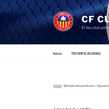
Saltar
al
contenido
CF C
El teu club per
Inicio
TECNIFICACIONS
Inicio
/ Bebida del producto / Aquari